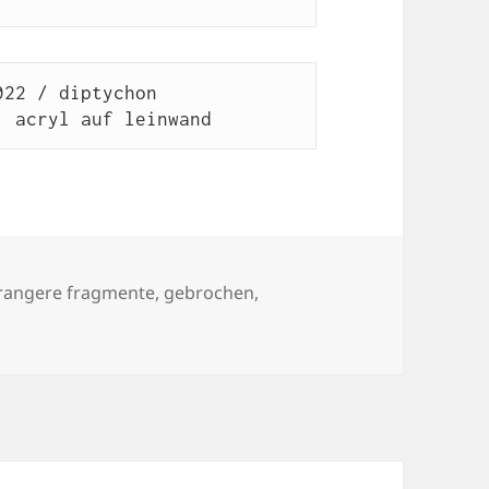
aphit, acryl auf leinwand
rangere fragmente
,
gebrochen
,