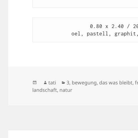
                 0.80 x 2.40 / 2022 / diptychon

           oel, pastell, gr
Veröffentlicht
Autor
Kategorien
tati
3
,
bewegung
,
das was bleibt
,
f
am
landschaft
,
natur
Beitragsnavigation