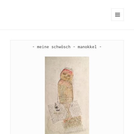
MENÜ
UND
WIDGETS
- meine schwösch - manokkel -
