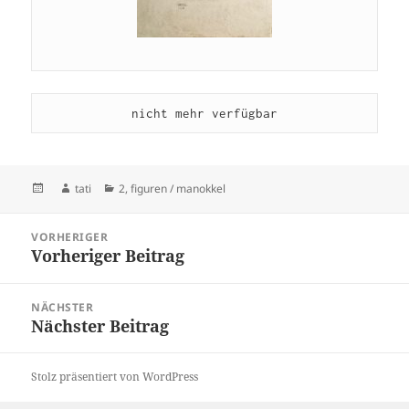
nicht mehr verfügbar
Veröffentlicht
Autor
Kategorien
tati
2
,
figuren / manokkel
am
Beitragsnavigation
VORHERIGER
Vorheriger Beitrag
Vorheriger
Beitrag:
NÄCHSTER
Nächster Beitrag
Nächster
Beitrag:
Stolz präsentiert von WordPress