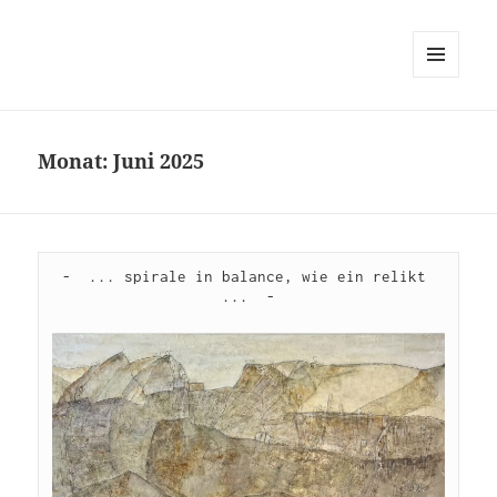
MENÜ
UND
WIDGETS
Monat:
Juni 2025
-  ... spirale in balance, wie ein relikt 
...  -
