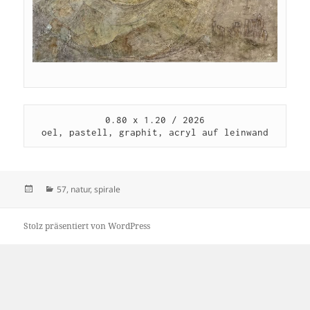
0.80 x 1.20 / 2026

oel, pastell, graphit, acryl auf leinwand
Veröffentlicht
Kategorien
57
,
natur
,
spirale
am
Stolz präsentiert von WordPress