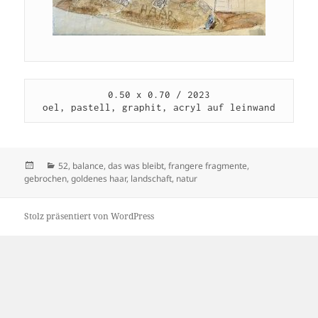
0.50 x 0.70 / 2023

oel, pastell, graphit, acryl auf leinwand
Veröffentlicht
Kategorien
52
,
balance
,
das was bleibt
,
frangere fragmente
,
am
gebrochen
,
goldenes haar
,
landschaft
,
natur
Stolz präsentiert von WordPress