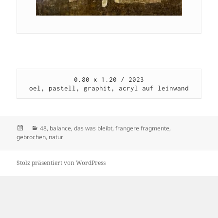
0.80 x 1.20 / 2023

oel, pastell, graphit, acryl auf leinwand
Veröffentlicht
Kategorien
48
,
balance
,
das was bleibt
,
frangere fragmente
,
am
gebrochen
,
natur
Stolz präsentiert von WordPress