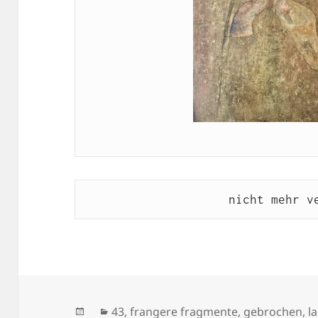
nicht mehr v
Veröffentlicht
Kategorien
43
,
frangere fragmente
,
gebrochen
,
l