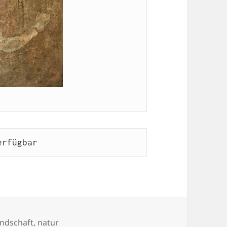
erfügbar
andschaft
,
natur