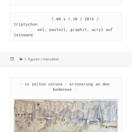
                1.00 x 1.20 / 2016 / 
triptychon

          oel, pastell, graphit, acryl auf 
leinwand
Veröffentlicht
Kategorien
1
,
figuren / manokkel
am
- in zeiten corona - erinnerung an den 
bodensee - 
