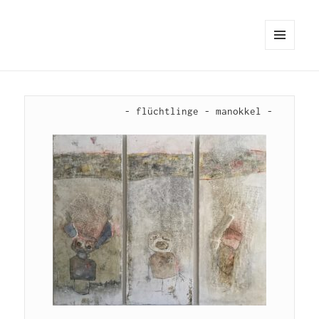
MENÜ
UND
WIDGETS
                - flüchtlinge - manokkel -
